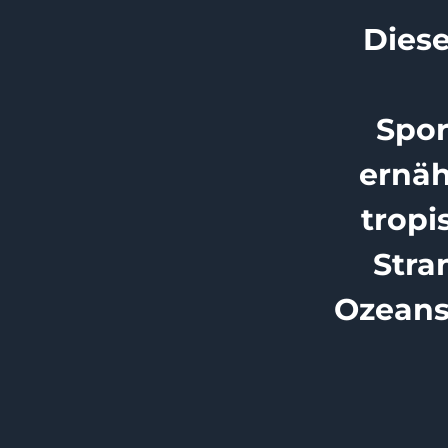
Dies
Spor
ernäh
tropi
Stra
Ozeans