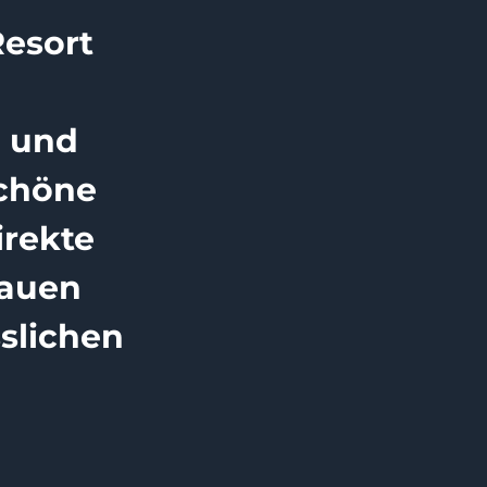
esort
e und
schöne
irekte
lauen
slichen